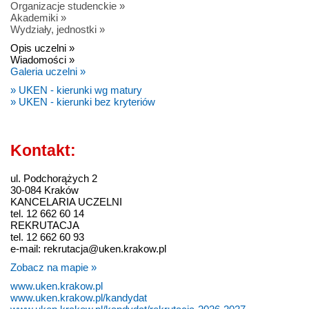
Organizacje studenckie »
Akademiki »
Wydziały, jednostki »
Opis uczelni »
Wiadomości »
Galeria uczelni »
» UKEN - kierunki wg matury
» UKEN - kierunki bez kryteriów
Kontakt:
ul. Podchorążych 2
30-084 Kraków
KANCELARIA UCZELNI
tel. 12 662 60 14
REKRUTACJA
tel. 12 662 60 93
e-mail: rekrutacja@uken.krakow.pl
Zobacz na mapie »
www.uken.krakow.pl
www.uken.krakow.pl/kandydat