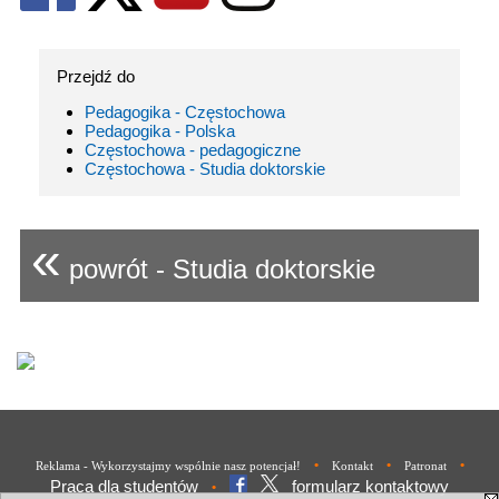
Przejdź do
Pedagogika - Częstochowa
Pedagogika - Polska
Częstochowa - pedagogiczne
Częstochowa - Studia doktorskie
«
powrót - Studia doktorskie
•
•
•
Reklama - Wykorzystajmy wspólnie nasz potencjał!
Kontakt
Patronat
Praca dla studentów
formularz kontaktowy
•