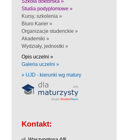
Szkoła doktorska »
Studia podyplomowe »
Kursy, szkolenia »
Biuro Karier »
Organizacje studenckie »
Akademiki »
Wydziały, jednostki »
Opis uczelni »
Galeria uczelni »
» UJD - kierunki wg matury
Kontakt:
ul. Waszyngtona 4/8