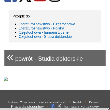
Przejdź do
Literaturoznawstwo - Częstochowa
Literaturoznawstwo - Polska
Częstochowa - humanistyczne
Częstochowa - Studia doktorskie
«
powrót - Studia doktorskie
•
•
•
Reklama - Wykorzystajmy wspólnie nasz potencjał!
Kontakt
Patronat
Praca dla studentów
formularz kontaktowy
•