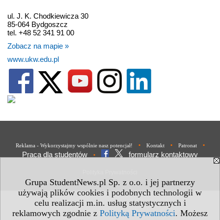
ul. J. K. Chodkiewicza 30
85-064 Bydgoszcz
tel. +48 52 341 91 00
Zobacz na mapie »
www.ukw.edu.pl
•
•
•
Reklama - Wykorzystajmy wspólnie nasz potencjał!
Kontakt
Patronat
Praca dla studentów
formularz kontaktowy
•
Polityka Prywatności
Grupa StudentNews.pl Sp. z o.o. i jej partnerzy
używają plików cookies i podobnych technologii w
celu realizacji m.in. usług statystycznych i
reklamowych zgodnie z
Polityką Prywatności
. Możesz