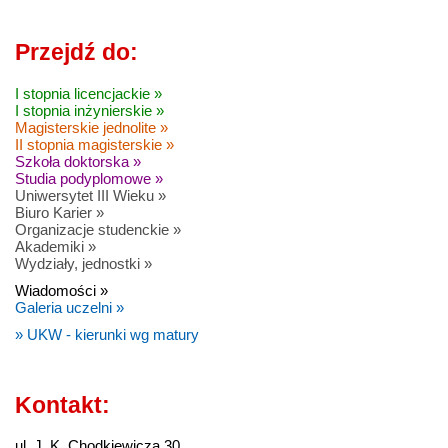
Przejdź do:
I stopnia licencjackie »
I stopnia inżynierskie »
Magisterskie jednolite »
II stopnia magisterskie »
Szkoła doktorska »
Studia podyplomowe »
Uniwersytet III Wieku »
Biuro Karier »
Organizacje studenckie »
Akademiki »
Wydziały, jednostki »
Wiadomości »
Galeria uczelni »
» UKW - kierunki wg matury
Kontakt:
ul. J. K. Chodkiewicza 30