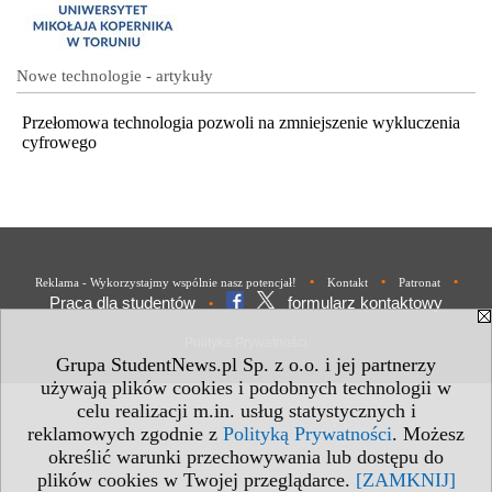
Nowe technologie - artykuły
Przełomowa technologia pozwoli na zmniejszenie wykluczenia
cyfrowego
•
•
•
Reklama - Wykorzystajmy wspólnie nasz potencjał!
Kontakt
Patronat
Praca dla studentów
formularz kontaktowy
•
Polityka Prywatności
Grupa StudentNews.pl Sp. z o.o. i jej partnerzy
używają plików cookies i podobnych technologii w
celu realizacji m.in. usług statystycznych i
reklamowych zgodnie z
Polityką Prywatności
. Możesz
określić warunki przechowywania lub dostępu do
plików cookies w Twojej przeglądarce.
[ZAMKNIJ]