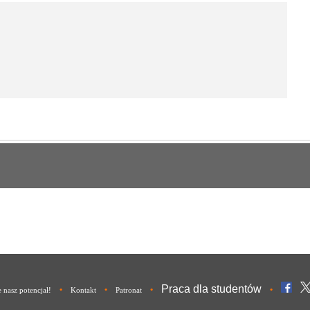
Praca dla studentów
•
•
•
•
nasz potencjał!
Kontakt
Patronat