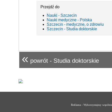
Przejdź do
Nauki - Szczecin
Nauki medyczne - Polska
Szczecin - medyczne, o zdrowiu
Szczecin - Studia doktorskie
«
powrót - Studia doktorskie
Reklama - Wykorzystajmy wspólnie 