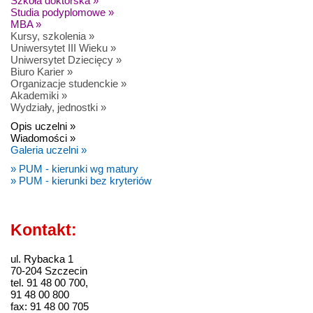
Szkoła doktorska »
Studia podyplomowe »
MBA »
Kursy, szkolenia »
Uniwersytet III Wieku »
Uniwersytet Dziecięcy »
Biuro Karier »
Organizacje studenckie »
Akademiki »
Wydziały, jednostki »
Opis uczelni »
Wiadomości »
Galeria uczelni »
» PUM - kierunki wg matury
» PUM - kierunki bez kryteriów
Kontakt:
ul. Rybacka 1
70-204 Szczecin
tel. 91 48 00 700,
91 48 00 800
fax: 91 48 00 705