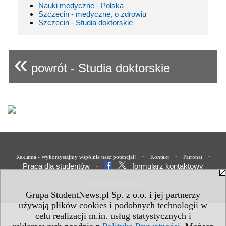
Nauki medyczne - Polska
Szczecin - medyczne, o zdrowiu
Szczecin - Studia doktorskie
«
powrót - Studia doktorskie
•
•
•
Reklama - Wykorzystajmy wspólnie nasz potencjał!
Kontakt
Patronat
Praca dla studentów
formularz kontaktowy
•
Polityka Prywatności
Grupa StudentNews.pl Sp. z o.o. i jej partnerzy
używają plików cookies i podobnych technologii w
celu realizacji m.in. usług statystycznych i