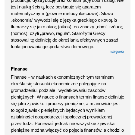
produkcję, dystrybucję oraz konsumpcję dóbr i uslug. Nie
jest nauką ścisłą, lecz posługuje się aparatem
matematycznym (głównie metody ilościowe). Słowo
„ekonomia” wywodzi się z języka greckiego οικονομία i
tłumaczy się jako οἰκος (oikos), co znaczy „dom” i νόμος
(nomos), czyli „prawo, reguła”. Starożytni Grecy
stosowali tę definicję do określania efektywnych zasad
funkcjonowania gospodarstwa domowego.
Wikipedia
Finanse
Finanse – w naukach ekonomicznych tym terminem
określa się stosunki ekonomiczne polegające na
gromadzeniu, podziale i wydatkowaniu zasobów
pieniężnych. W nauce o finansach termin finanse definiuje
się jako zjawisko i procesy pieniężne, a mianowicie jest
to ogół zjawisk pieniężnych będących wynikiem
działalności gospodarczej i społecznej prowadzonej
przez ludzi. Ponieważ jednak nie wszystkie zjawiska
pieniężne można włączyć do pojęcia finansów, a chodzi o