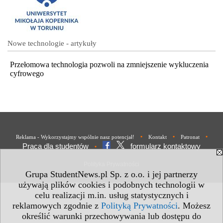
Nowe technologie - artykuły
Przełomowa technologia pozwoli na zmniejszenie wykluczenia
cyfrowego
•
•
•
Reklama - Wykorzystajmy wspólnie nasz potencjał!
Kontakt
Patronat
Praca dla studentów
formularz kontaktowy
•
Polityka Prywatności
Grupa StudentNews.pl Sp. z o.o. i jej partnerzy
używają plików cookies i podobnych technologii w
celu realizacji m.in. usług statystycznych i
reklamowych zgodnie z
Polityką Prywatności
. Możesz
określić warunki przechowywania lub dostępu do