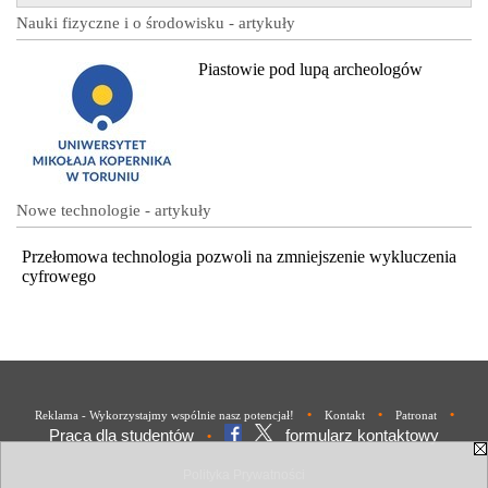
Nauki fizyczne i o środowisku - artykuły
Piastowie pod lupą archeologów
Nowe technologie - artykuły
Przełomowa technologia pozwoli na zmniejszenie wykluczenia
cyfrowego
•
•
•
Reklama - Wykorzystajmy wspólnie nasz potencjał!
Kontakt
Patronat
Praca dla studentów
formularz kontaktowy
•
Polityka Prywatności