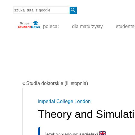
poleca:
dla maturzysty
student
« Studia doktorskie (III stopnia)
Imperial College London
Theory and Simulati
Język wykładowy:
angielski