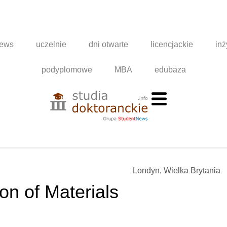
news
uczelnie
dni otwarte
licencjackie
inż
podyplomowe
MBA
edubaza
Londyn, Wielka Brytania
on of Materials