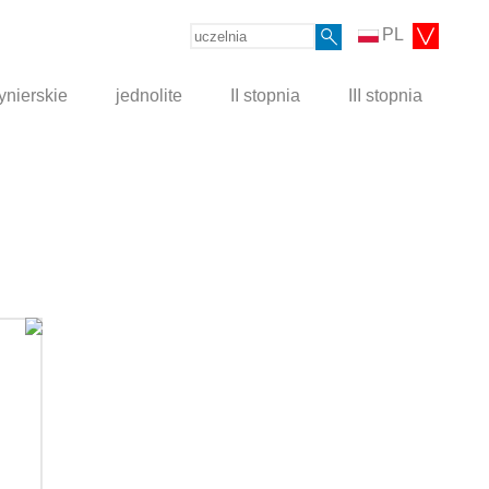
PL
ynierskie
jednolite
II stopnia
III stopnia