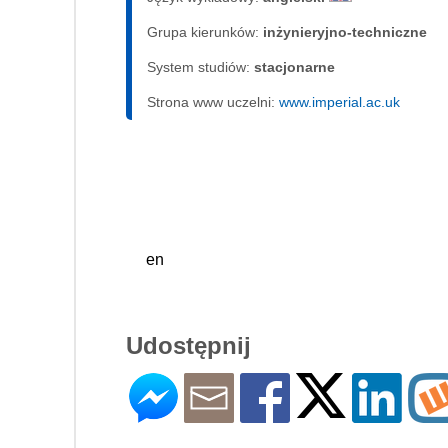
Grupa kierunków:
inżynieryjno-techniczne
System studiów:
sta­cjo­nar­ne
Strona www uczelni:
www.imperial.ac.uk
en
Udostępnij