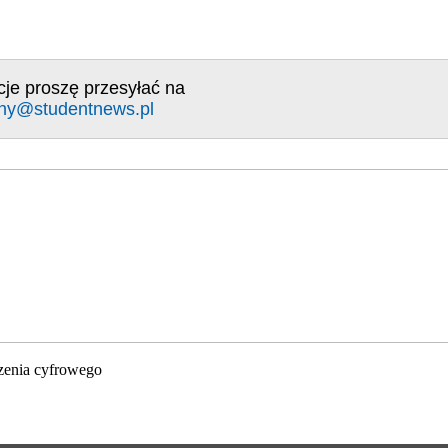
cje proszę przesyłać na
ny@studentnews.pl
zenia cyfrowego