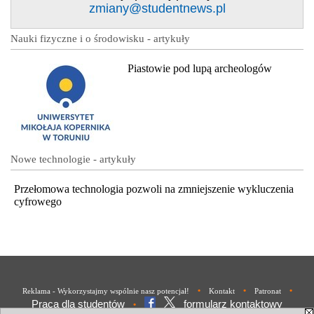
zmiany@studentnews.pl
Nauki fizyczne i o środowisku - artykuły
Piastowie pod lupą archeologów
Nowe technologie - artykuły
Przełomowa technologia pozwoli na zmniejszenie wykluczenia
cyfrowego
•
•
•
Reklama - Wykorzystajmy wspólnie nasz potencjał!
Kontakt
Patronat
Praca dla studentów
formularz kontaktowy
•