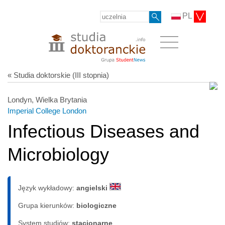
PL
« Studia doktorskie (III stopnia)
Londyn, Wielka Brytania
Imperial College London
Infectious Diseases and
Microbiology
Język wykładowy:
angielski
Grupa kierunków:
biologiczne
System studiów:
sta­cjo­nar­ne