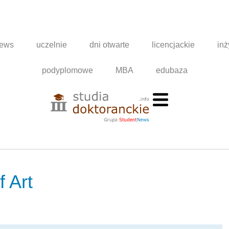
news
uczelnie
dni otwarte
licencjackie
inż
podyplomowe
MBA
edubaza
f Art