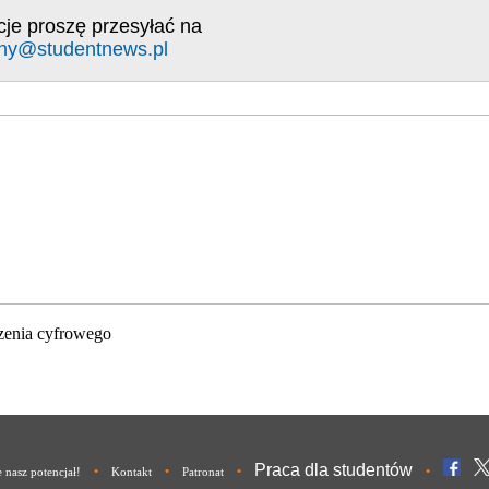
cje proszę przesyłać na
ny@studentnews.pl
zenia cyfrowego
Praca dla studentów
•
•
•
•
nasz potencjał!
Kontakt
Patronat