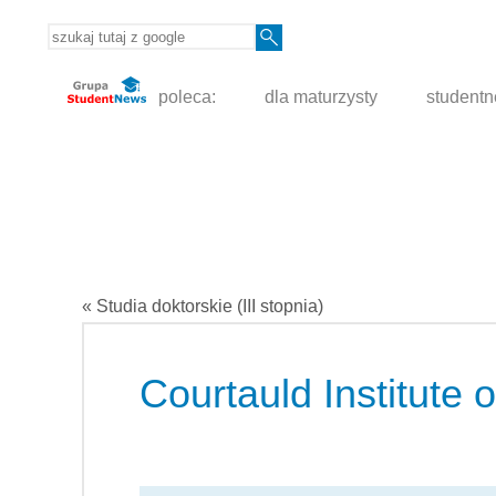
poleca:
dla maturzysty
student
« Studia doktorskie (III stopnia)
Courtauld Institute o