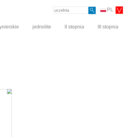
PL
ynierskie
jednolite
II stopnia
III stopnia