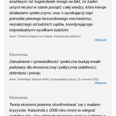
wrażliwym niż kogokolwiek innego na fakt, że żaden
umysł nie jest w stanie posiąść całej wiedzy, która kieruje
działaniami społecznymi, oraz o wynikającej stąd
potrzebie pewnego bezosobowego mechanizmu,
niezależnego od ludzkich sądów, koordynującego
indywidualnymi wysiłkami ludzkimi.
Autor: Friedrich August von Hayek, Konstytucja wolności
Wikiquote
Ekonomia
Zatrudnienie i sprawiedliwość społeczna budują trwałe
podstawy dla ekonomicznej i politycznej stabilności,
dobrobytu i pokoju.
Autor: Dominique Strauss-Kahn, krytykapolityczna.pl, 15 czerwca 2011
Wikiquote
Ekonomia
Teoria ekonomii powinna skonfrontować się z realiami
kryzysów. Katastrofa z 2008 roku może tu odegrać
podobną rolę, jaką odegrało trzęsienie ziemi w Lizbonie z