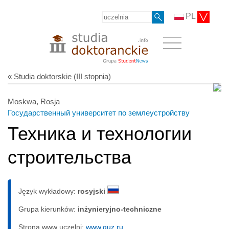
PL
« Studia doktorskie (III stopnia)
Moskwa, Rosja
Государственный университет по землеустройству
Техника и технологии
строительства
Język wykładowy:
rosyjski
Grupa kierunków:
inżynieryjno-techniczne
Strona www uczelni:
www.guz.ru