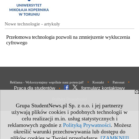
Nowe technologie - artykuły
Przełomowa technologia pozwoli na zmniejszenie wykluczenia
cyfrowego
•
•
•
Reklama - Wykorzystajmy wspólnie nasz potencjał!
Kontakt
Patronat
Praca dla studentów
formularz kontaktowy
•
Polityka Prywatności
Grupa StudentNews.pl Sp. z o.o. i jej partnerzy
używają plików cookies i podobnych technologii w
celu realizacji m.in. usług statystycznych i
reklamowych zgodnie z
Polityką Prywatności
. Możesz
określić warunki przechowywania lub dostępu do
plików cookies w Twojej przeglądarce.
[ZAMKNIJ]