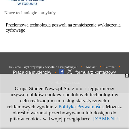
Nowe technologie - artykuły
Przełomowa technologia pozwoli na zmniejszenie wykluczenia
cyfrowego
•
•
•
Reklama - Wykorzystajmy wspólnie nasz potencjał!
Kontakt
Patronat
Praca dla studentów
formularz kontaktowy
•
Polityka Prywatności
Grupa StudentNews.pl Sp. z o.o. i jej partnerzy
używają plików cookies i podobnych technologii w
celu realizacji m.in. usług statystycznych i
reklamowych zgodnie z
Polityką Prywatności
. Możesz
określić warunki przechowywania lub dostępu do
plików cookies w Twojej przeglądarce.
[ZAMKNIJ]