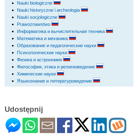
Nauki biologiczne
Nauki historyczne i archeologia
Nauki socjologiczne
Prawoznawstwo
Информатика и вычислительная техника
Математика и механика
Образование и педагогические науки
Психологические науки
Физика и астрономия
Философия, этика и религиоведение
Химические науки
Языкознание и литературоведение
Udostępnij