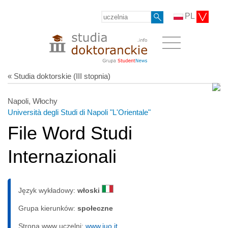
PL
« Studia doktorskie (III stopnia)
Napoli, Włochy
Università degli Studi di Napoli "L'Orientale"
File Word Studi
Internazionali
Język wykładowy:
włoski
Grupa kierunków:
społeczne
Strona www uczelni:
www.iuo.it