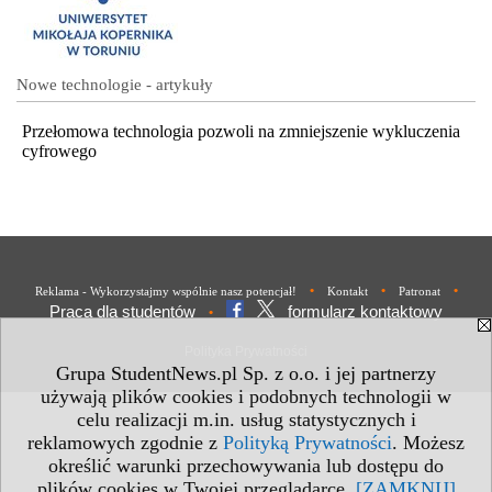
Nowe technologie - artykuły
Przełomowa technologia pozwoli na zmniejszenie wykluczenia
cyfrowego
•
•
•
Reklama - Wykorzystajmy wspólnie nasz potencjał!
Kontakt
Patronat
Praca dla studentów
formularz kontaktowy
•
Polityka Prywatności
Grupa StudentNews.pl Sp. z o.o. i jej partnerzy
używają plików cookies i podobnych technologii w
celu realizacji m.in. usług statystycznych i
reklamowych zgodnie z
Polityką Prywatności
. Możesz
określić warunki przechowywania lub dostępu do
plików cookies w Twojej przeglądarce.
[ZAMKNIJ]