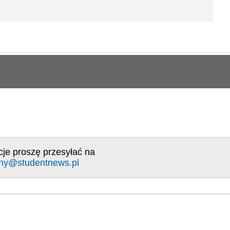
cje proszę przesyłać na
ny@studentnews.pl