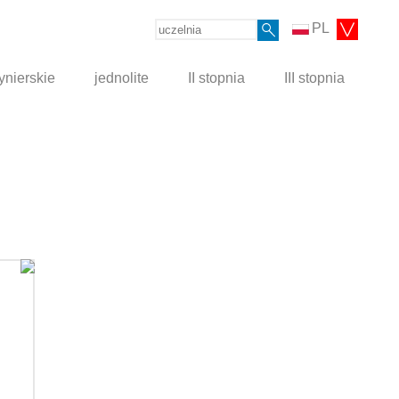
PL
ynierskie
jednolite
II stopnia
III stopnia