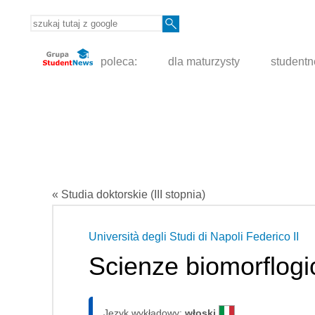
poleca:
dla maturzysty
student
« Studia doktorskie (III stopnia)
Università degli Studi di Napoli Federico II
Scienze biomorflogi
Język wykładowy:
włoski