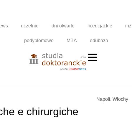
news
uczelnie
dni otwarte
licencjackie
inż
podyplomowe
MBA
edubaza
Napoli, Włochy
che e chirurgiche