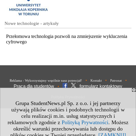
Nowe technologie - artykuły
Przełomowa technologia pozwoli na zmniejszenie wykluczenia
cyfrowego
•
•
•
Reklama - Wykorzystajmy wspólnie nasz potencjał!
Kontakt
Patronat
Praca dla studentów
formularz kontaktowy
•
Polityka Prywatności
Grupa StudentNews.pl Sp. z o.o. i jej partnerzy
używają plików cookies i podobnych technologii w
celu realizacji m.in. usług statystycznych i
reklamowych zgodnie z
Polityką Prywatności
. Możesz
określić warunki przechowywania lub dostępu do
plików cookies w Twojej przeglądarce.
[ZAMKNIJ]