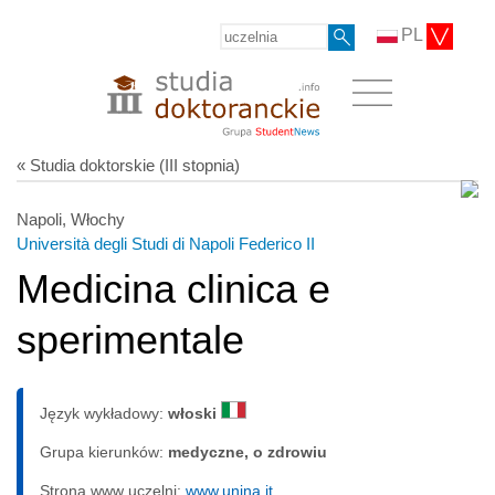
PL
« Studia doktorskie (III stopnia)
Napoli, Włochy
Università degli Studi di Napoli Federico II
Medicina clinica e
sperimentale
Język wykładowy:
włoski
Grupa kierunków:
medyczne, o zdrowiu
Strona www uczelni:
www.unina.it