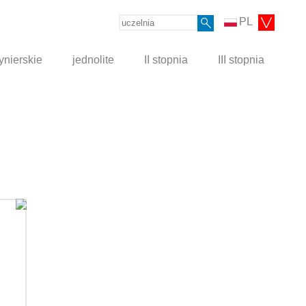
PL
ynierskie
jednolite
II stopnia
III stopnia