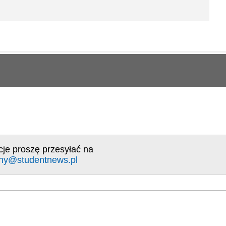
cje proszę przesyłać na
ny@studentnews.pl