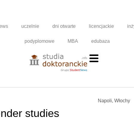
news
uczelnie
dni otwarte
licencjackie
inż
podyplomowe
MBA
edubaza
Napoli, Włochy
nder studies