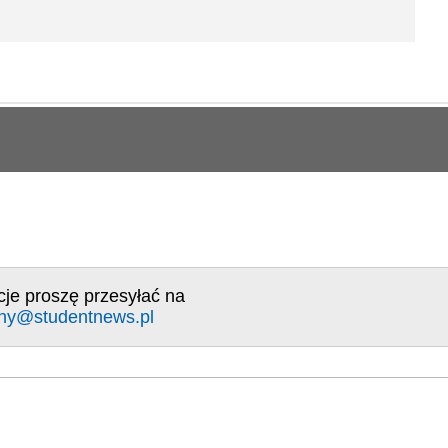
cje proszę przesyłać na
ny@studentnews.pl