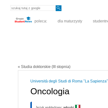
poleca:
dla maturzysty
student
« Studia doktorskie (III stopnia)
Università degli Studi di Roma "La Sapienza"
Oncologia
Język wykładowy:
włoski