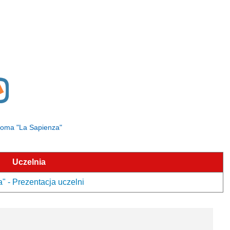
i Roma "La Sapienza"
Uczelnia
" - Prezentacja uczelni