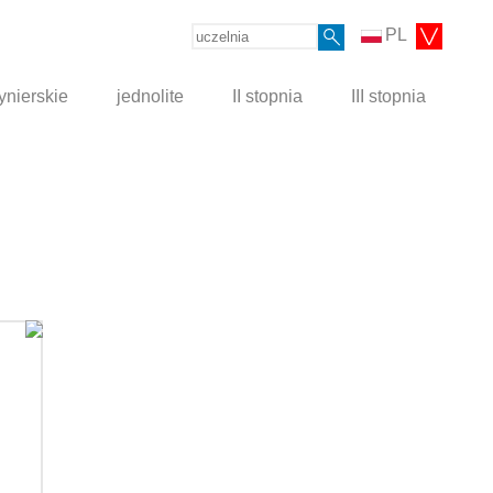
PL
ynierskie
jednolite
II stopnia
III stopnia