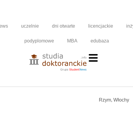
news
uczelnie
dni otwarte
licencjackie
inż
podyplomowe
MBA
edubaza
Rzym, Włochy