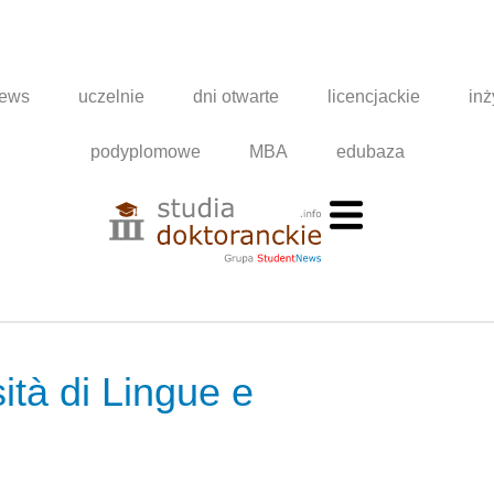
news
uczelnie
dni otwarte
licencjackie
inż
podyplomowe
MBA
edubaza
ità di Lingue e