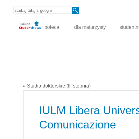
poleca:
dla maturzysty
student
« Studia doktorskie (III stopnia)
IULM Libera Univers
Comunicazione