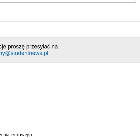
cje proszę przesyłać na
ny@studentnews.pl
zenia cyfrowego