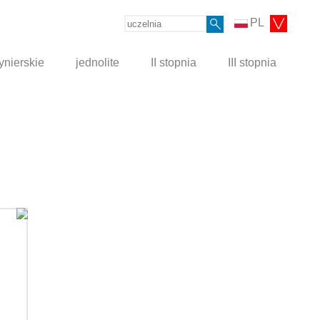
PL
ynierskie
jednolite
II stopnia
III stopnia