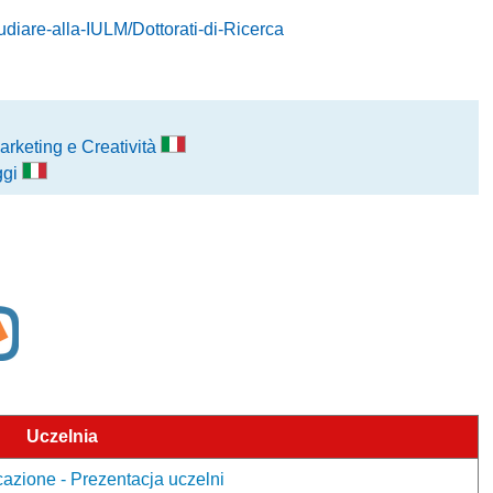
udiare-alla-IULM/Dottorati-di-Ricerca
rketing e Creatività
ggi
Uczelnia
azione - Prezentacja uczelni