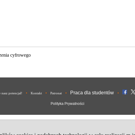
zenia cyfrowego
Praca dla studentów
•
•
•
•
nasz potencjał!
Kontakt
Patronat
Polityka Prywatności