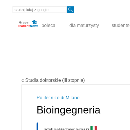
poleca:
dla maturzysty
student
« Studia doktorskie (III stopnia)
Politecnico di Milano
Bioingegneria
Język wykładowy:
włoski