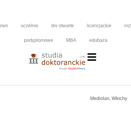
news
uczelnie
dni otwarte
licencjackie
inż
podyplomowe
MBA
edubaza
Mediolan, Włochy