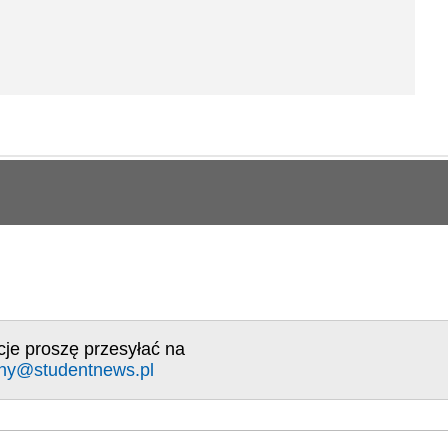
cje proszę przesyłać na
ny@studentnews.pl