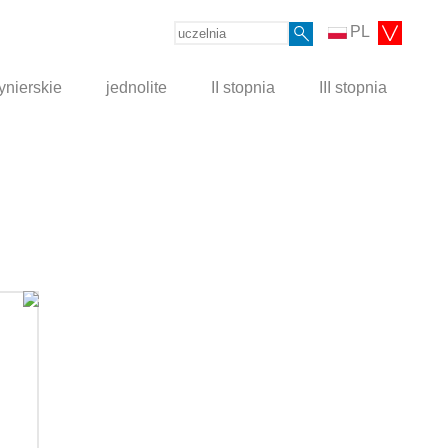
PL
ynierskie
jednolite
II stopnia
III stopnia