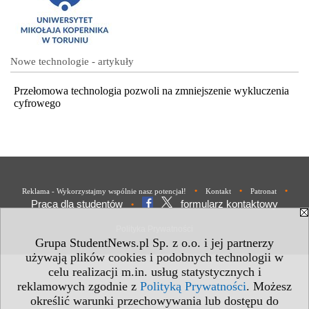
Nowe technologie - artykuły
Przełomowa technologia pozwoli na zmniejszenie wykluczenia
cyfrowego
•
•
•
Reklama - Wykorzystajmy wspólnie nasz potencjał!
Kontakt
Patronat
Praca dla studentów
formularz kontaktowy
•
Polityka Prywatności
Grupa StudentNews.pl Sp. z o.o. i jej partnerzy
używają plików cookies i podobnych technologii w
celu realizacji m.in. usług statystycznych i
reklamowych zgodnie z
Polityką Prywatności
. Możesz
określić warunki przechowywania lub dostępu do