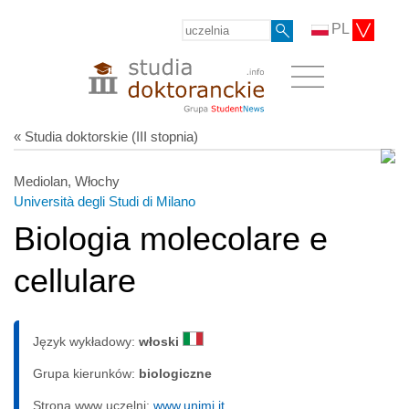
PL
« Studia doktorskie (III stopnia)
Mediolan, Włochy
Università degli Studi di Milano
Biologia molecolare e
cellulare
Język wykładowy:
włoski
Grupa kierunków:
biologiczne
Strona www uczelni:
www.unimi.it