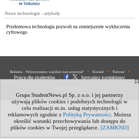
Nowe technologie - artykuły
Przełomowa technologia pozwoli na zmniejszenie wykluczenia
cyfrowego
•
•
•
Reklama - Wykorzystajmy wspólnie nasz potencjał!
Kontakt
Patronat
Praca dla studentów
formularz kontaktowy
•
Polityka Prywatności
Grupa StudentNews.pl Sp. z o.o. i jej partnerzy
używają plików cookies i podobnych technologii w
celu realizacji m.in. usług statystycznych i
reklamowych zgodnie z
Polityką Prywatności
. Możesz
określić warunki przechowywania lub dostępu do
plików cookies w Twojej przeglądarce.
[ZAMKNIJ]