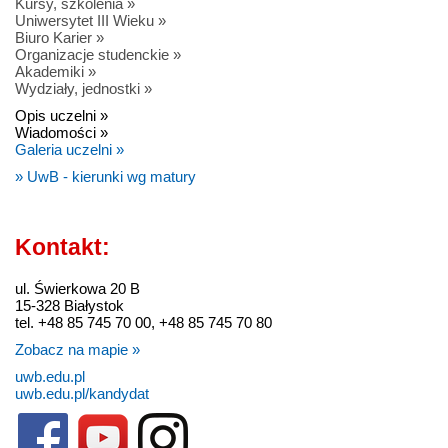
Kursy, szkolenia »
Uniwersytet III Wieku »
Biuro Karier »
Organizacje studenckie »
Akademiki »
Wydziały, jednostki »
Opis uczelni »
Wiadomości »
Galeria uczelni »
» UwB - kierunki wg matury
Kontakt:
ul. Świerkowa 20 B
15-328 Białystok
tel. +48 85 745 70 00, +48 85 745 70 80
Zobacz na mapie »
uwb.edu.pl
uwb.edu.pl/kandydat