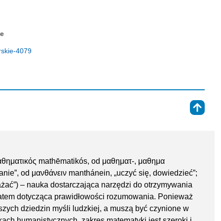
ne
rskie-4079
⇑
μαθηματικός mathēmatikós, od μαθηματ-, μαθημα
nie”, od μανθάνειν manthánein, „uczyć się, dowiedzieć”;
ażać”) – nauka dostarczająca narzędzi do otrzymywania
 zatem dotycząca prawidłowości rozumowania. Ponieważ
szych dziedzin myśli ludzkiej, a muszą być czynione w
ach humanistycznych, zakres matematyki jest szeroki i