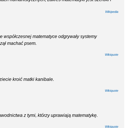
Wikipedia
ką we współczesnej matematyce odgrywały systemy
aczął machać psem.
Wikiquote
iecie kroić matki kanibale.
Wikiquote
wodnictwa z tymi, którzy uprawiają matematykę.
Wikiquote