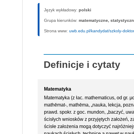
Język wykładowy:
polski
Grupa kierunków:
matematyczne, statystycz
Strona www:
uwb.edu.pl/kandydat/szkoly-dokto
Definicje i cytaty
Matematyka
Matematyka (z łac. mathematicus, od gr. 
mathēmat-, mathēma, „nauka, lekcja, pozna
prawd. spokr. z goc. mundon, „baczyć, uw
ścisłych wniosków z przyjętych założeń,
ścisłe założenia mogą dotyczyć najróżniej
naukach ścisłych, technice a nawet w nauk