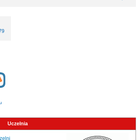
79
u
Uczelnia
zelni