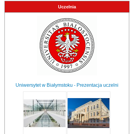
Uczelnia
Uniwersytet w Białymstoku - Prezentacja uczelni