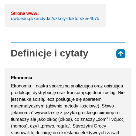
Strona www:
uwb.edu.pl/kandydat/szkoly-doktorskie-4079
Definicje i cytaty
⇑
Ekonomia
Ekonomia – nauka społeczna analizująca oraz opisująca
produkcję, dystrybucję oraz konsumpcję dóbr i uslug. Nie
jest nauką ścisłą, lecz posługuje się aparatem
matematycznym (głównie metody ilościowe). Słowo
„ekonomia” wywodzi się z języka greckiego οικονομία i
tłumaczy się jako οἰκος (oikos), co znaczy „dom” i νόμος
(nomos), czyli „prawo, reguła”. Starożytni Grecy
stosowali tę definicję do określania efektywnych zasad