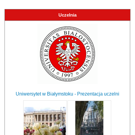
Uczelnia
Uniwersytet w Białymstoku - Prezentacja uczelni