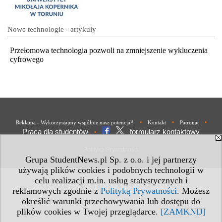
Nowe technologie - artykuły
Przełomowa technologia pozwoli na zmniejszenie wykluczenia
cyfrowego
•
•
•
Reklama - Wykorzystajmy wspólnie nasz potencjał!
Kontakt
Patronat
Praca dla studentów
formularz kontaktowy
•
Polityka Prywatności
Grupa StudentNews.pl Sp. z o.o. i jej partnerzy
używają plików cookies i podobnych technologii w
celu realizacji m.in. usług statystycznych i
reklamowych zgodnie z
Polityką Prywatności
. Możesz
określić warunki przechowywania lub dostępu do
plików cookies w Twojej przeglądarce.
[ZAMKNIJ]