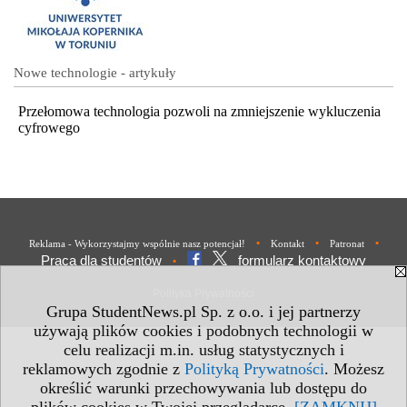
Nowe technologie - artykuły
Przełomowa technologia pozwoli na zmniejszenie wykluczenia
cyfrowego
•
•
•
Reklama - Wykorzystajmy wspólnie nasz potencjał!
Kontakt
Patronat
Praca dla studentów
formularz kontaktowy
•
Polityka Prywatności
Grupa StudentNews.pl Sp. z o.o. i jej partnerzy
używają plików cookies i podobnych technologii w
celu realizacji m.in. usług statystycznych i
reklamowych zgodnie z
Polityką Prywatności
. Możesz
określić warunki przechowywania lub dostępu do