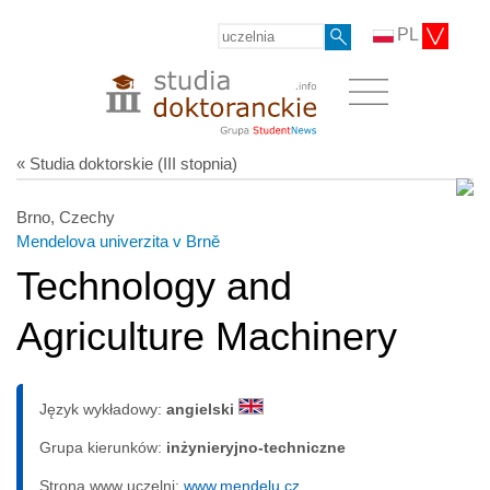
PL
« Studia doktorskie (III stopnia)
Brno, Czechy
Mendelova univerzita v Brně
Technology and
Agriculture Machinery
Język wykładowy:
angielski
Grupa kierunków:
inżynieryjno-techniczne
Strona www uczelni:
www.mendelu.cz