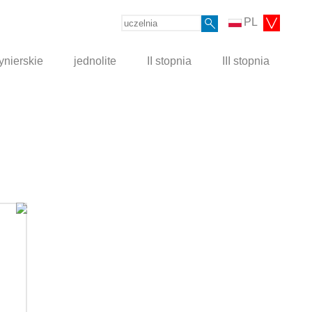
PL
ynierskie
jednolite
II stopnia
III stopnia