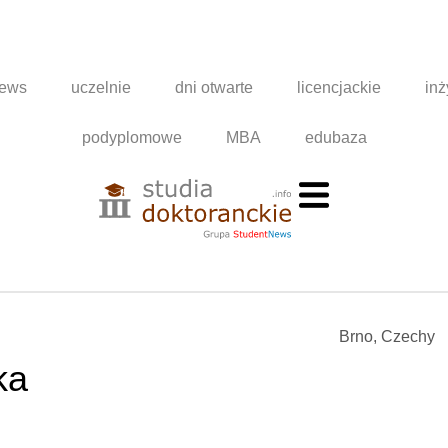
news
uczelnie
dni otwarte
licencjackie
inż
podyplomowe
MBA
edubaza
Brno, Czechy
ka