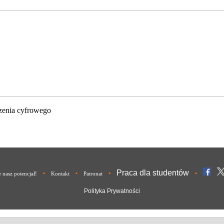
zenia cyfrowego
Praca dla studentów
•
•
•
•
nasz potencjał!
Kontakt
Patronat
Polityka Prywatności