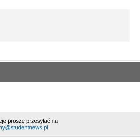
cje proszę przesyłać na
ny@studentnews.pl