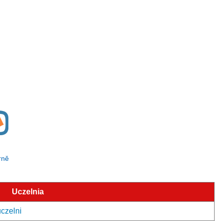
rně
Uczelnia
uczelni