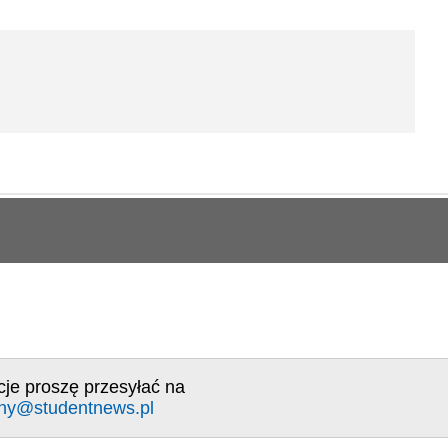
cje proszę przesyłać na
ny@studentnews.pl