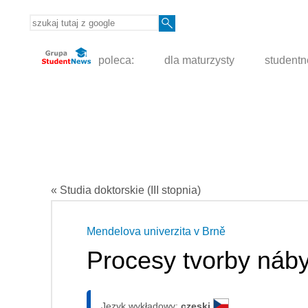
poleca:
dla maturzysty
student
« Studia doktorskie (III stopnia)
Mendelova univerzita v Brně
Procesy tvorby náb
Język wykładowy:
czeski