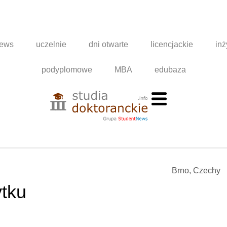
news
uczelnie
dni otwarte
licencjackie
inż
podyplomowe
MBA
edubaza
Brno, Czechy
ytku