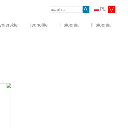
PL
ynierskie
jednolite
II stopnia
III stopnia