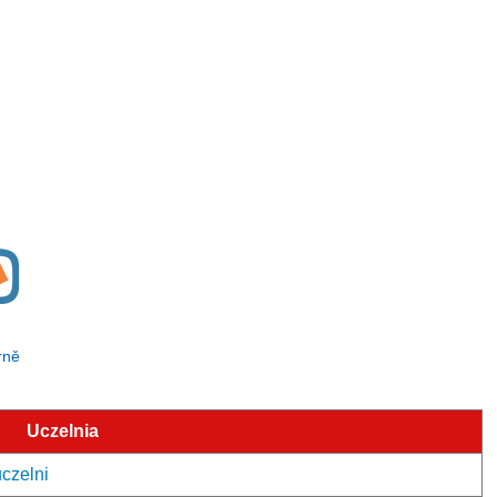
rně
Uczelnia
uczelni