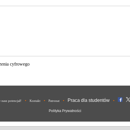
zenia cyfrowego
Praca dla studentów
•
•
•
•
nasz potencjał!
Kontakt
Patronat
Polityka Prywatności