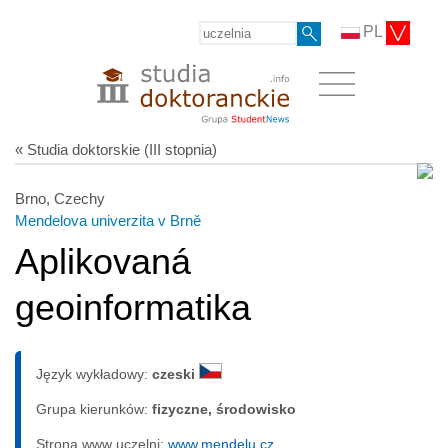
PL
« Studia doktorskie (III stopnia)
Brno, Czechy
Mendelova univerzita v Brně
Aplikovaná
geoinformatika
Język wykładowy:
czeski
Grupa kierunków:
fizyczne, środowisko
Strona www uczelni:
www.mendelu.cz