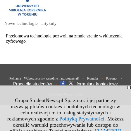
Nowe technologie - artykuły
Przełomowa technologia pozwoli na zmniejszenie wykluczenia
cyfrowego
•
•
•
Reklama - Wykorzystajmy wspólnie nasz potencjał!
Kontakt
Patronat
Praca dla studentów
formularz kontaktowy
•
Polityka Prywatności
Grupa StudentNews.pl Sp. z o.o. i jej partnerzy
używają plików cookies i podobnych technologii w
celu realizacji m.in. usług statystycznych i
reklamowych zgodnie z
Polityką Prywatności
. Możesz
określić warunki przechowywania lub dostępu do