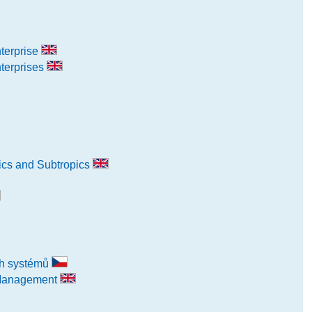
terprise
terprises
ics and Subtropics
ch systémů
 Management