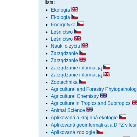
lista:
Ekologia
Ekologia
Energetyka
Leśnictwo
Leśnictwo
Nauki o życiu
Zarządzanie
Zarządzanie
Zarządzanie informacją
Zarządzanie informacją
Zootechnika
Agricultural and Forestry Phytopatholog
Agricultural Chemistry
Agriculture in Tropics and Subtropics
Animal Science
Aplikovaná a krajinná ekologie
Aplikovaná geoinformatika a DPZ v lesn
Aplikovaná zoologie