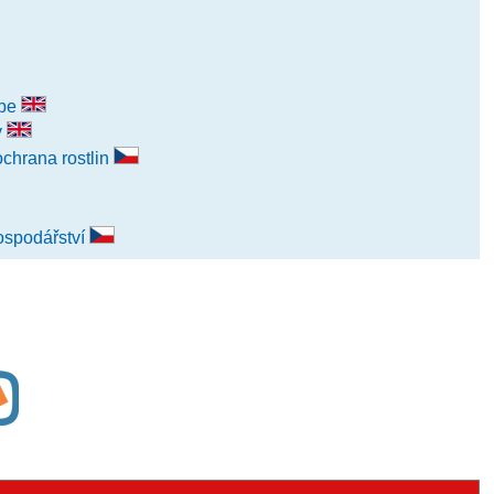
ape
y
ochrana rostlin
ospodářství