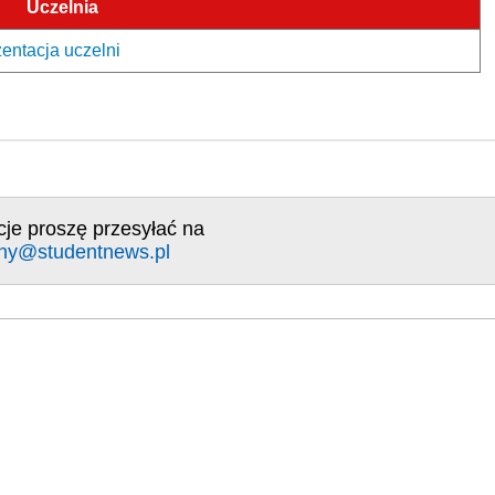
Uczelnia
entacja uczelni
cje proszę przesyłać na
ny@studentnews.pl