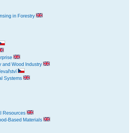
sing in Forestry
rprise
y and Wood Industry
evařství
cal Systems
ral Resources
Wood-Based Materials