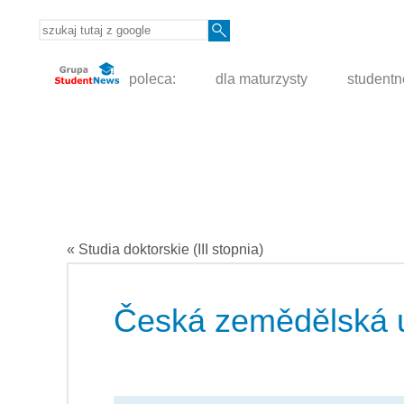
poleca:
dla maturzysty
student
« Studia doktorskie (III stopnia)
Česká zemědělská u