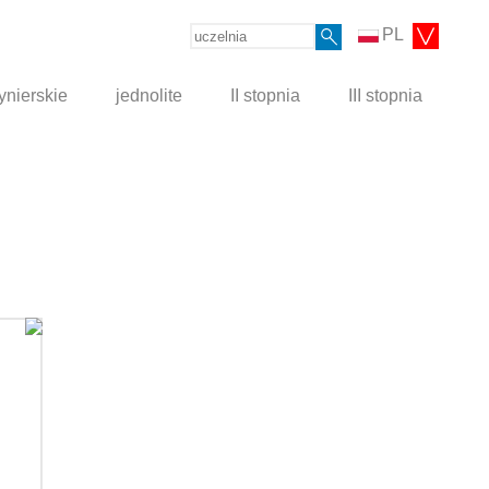
PL
ynierskie
jednolite
II stopnia
III stopnia