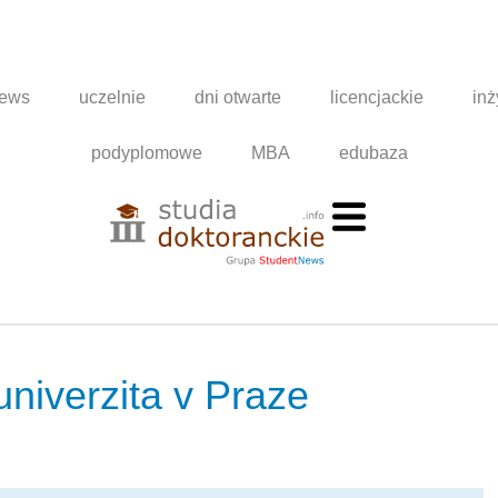
news
uczelnie
dni otwarte
licencjackie
inż
podyplomowe
MBA
edubaza
niverzita v Praze