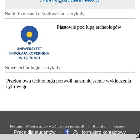
zmiany@studentnews.pl
Nauki fizyczne i o środowisku - artykuły
Piastowie pod lupą archeologów
Nowe technologie - artykuły
Przełomowa technologia pozwoli na zmniejszenie wykluczenia
cyfrowego
•
•
•
Reklama - Wykorzystajmy wspólnie nasz potencjał!
Kontakt
Patronat
Praca dla studentów
formularz kontaktowy
•