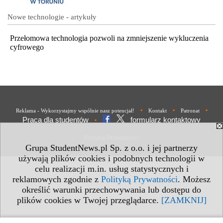
Nowe technologie - artykuły
Przełomowa technologia pozwoli na zmniejszenie wykluczenia
cyfrowego
•
•
•
Reklama - Wykorzystajmy wspólnie nasz potencjał!
Kontakt
Patronat
Praca dla studentów
formularz kontaktowy
•
Polityka Prywatności
Grupa StudentNews.pl Sp. z o.o. i jej partnerzy
używają plików cookies i podobnych technologii w
celu realizacji m.in. usług statystycznych i
reklamowych zgodnie z
Polityką Prywatności
. Możesz
określić warunki przechowywania lub dostępu do
plików cookies w Twojej przeglądarce.
[ZAMKNIJ]