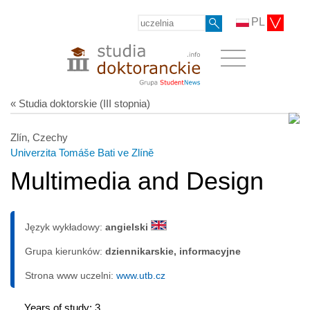
PL
« Studia doktorskie (III stopnia)
Zlín, Czechy
Univerzita Tomáše Bati ve Zlíně
Multimedia and Design
Język wykładowy:
angielski
Grupa kierunków:
dziennikarskie, informacyjne
Strona www uczelni:
www.utb.cz
Years of study: 3