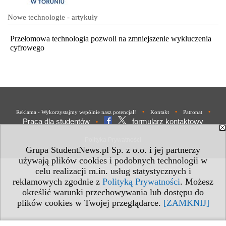
Nowe technologie - artykuły
Przełomowa technologia pozwoli na zmniejszenie wykluczenia
cyfrowego
•
•
•
Reklama - Wykorzystajmy wspólnie nasz potencjał!
Kontakt
Patronat
Praca dla studentów
formularz kontaktowy
•
Polityka Prywatności
Grupa StudentNews.pl Sp. z o.o. i jej partnerzy
używają plików cookies i podobnych technologii w
celu realizacji m.in. usług statystycznych i
reklamowych zgodnie z
Polityką Prywatności
. Możesz
określić warunki przechowywania lub dostępu do
plików cookies w Twojej przeglądarce.
[ZAMKNIJ]