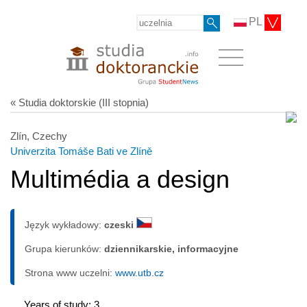
PL
« Studia doktorskie (III stopnia)
Zlín, Czechy
Univerzita Tomáše Bati ve Zlíně
Multimédia a design
Język wykładowy:
czeski
Grupa kierunków:
dziennikarskie, informacyjne
Strona www uczelni:
www.utb.cz
Years of study: 3