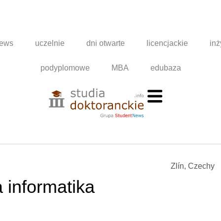
news
uczelnie
dni otwarte
licencjackie
inż
podyplomowe
MBA
edubaza
Zlín, Czechy
 informatika