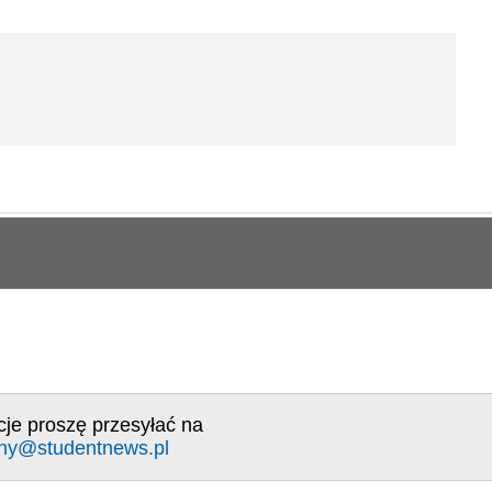
cje proszę przesyłać na
ny@studentnews.pl