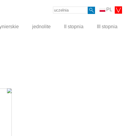
PL
ynierskie
jednolite
II stopnia
III stopnia