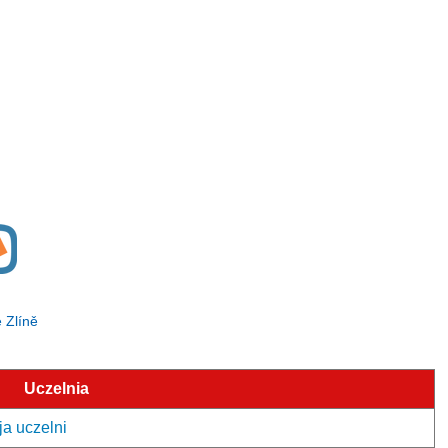
e Zlíně
Uczelnia
ja uczelni