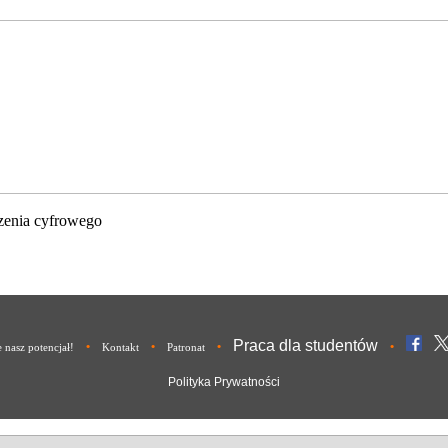
zenia cyfrowego
Praca dla studentów
•
•
•
•
nasz potencjał!
Kontakt
Patronat
Polityka Prywatności