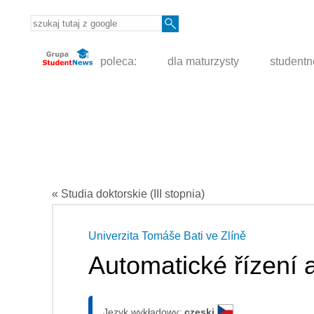
poleca:
dla maturzysty
student
« Studia doktorskie (III stopnia)
Univerzita Tomáše Bati ve Zlíně
Automatické řízení a
Język wykładowy:
czeski