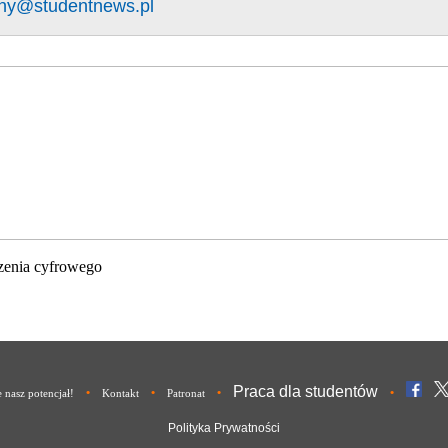
ny@studentnews.pl
zenia cyfrowego
Praca dla studentów
•
•
•
•
nasz potencjał!
Kontakt
Patronat
Polityka Prywatności