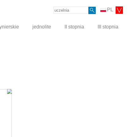
PL
ynierskie
jednolite
II stopnia
III stopnia