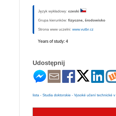
Język wykładowy:
czeski
Grupa kierunków:
fizyczne, środowisko
Strona www uczelni:
www.vutbr.cz
Years of study: 4
Udostępnij
lista - Studia doktorskie - Vysoké učení technické 