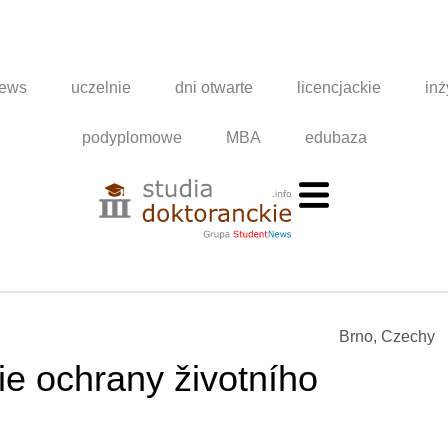
news
uczelnie
dni otwarte
licencjackie
inż
podyplomowe
MBA
edubaza
Brno, Czechy
e ochrany životního