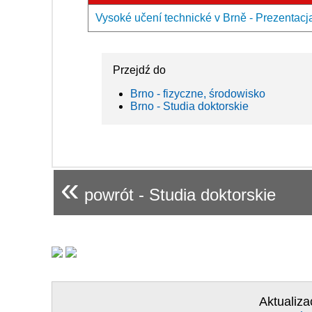
Vysoké učení technické v Brně - Prezentacj
Przejdź do
Brno - fizyczne, środowisko
Brno - Studia doktorskie
«
powrót - Studia doktorskie
Aktualiza