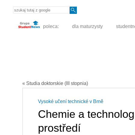
poleca:
dla maturzysty
student
« Studia doktorskie (III stopnia)
Vysoké učení technické v Brně
Chemie a technologi
prostředí