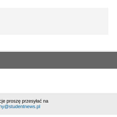
cje proszę przesyłać na
ny@studentnews.pl