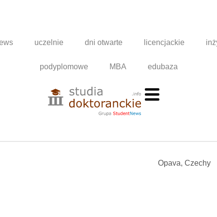
news
uczelnie
dni otwarte
licencjackie
inż
podyplomowe
MBA
edubaza
Opava, Czechy