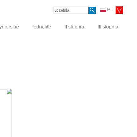
PL
ynierskie
jednolite
II stopnia
III stopnia