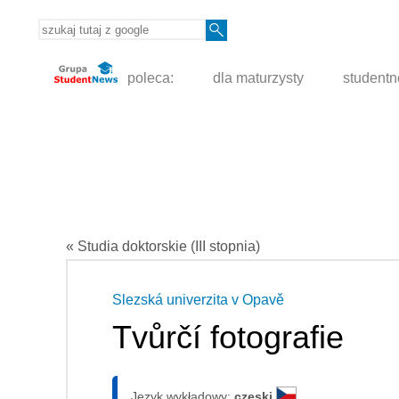
poleca:
dla maturzysty
student
« Studia doktorskie (III stopnia)
Slezská univerzita v Opavě
Tvůrčí fotografie
Język wykładowy:
czeski