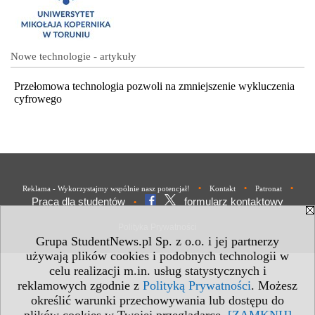
Nowe technologie - artykuły
Przełomowa technologia pozwoli na zmniejszenie wykluczenia
cyfrowego
•
•
•
Reklama - Wykorzystajmy wspólnie nasz potencjał!
Kontakt
Patronat
Praca dla studentów
formularz kontaktowy
•
Polityka Prywatności
Grupa StudentNews.pl Sp. z o.o. i jej partnerzy
używają plików cookies i podobnych technologii w
celu realizacji m.in. usług statystycznych i
reklamowych zgodnie z
Polityką Prywatności
. Możesz
określić warunki przechowywania lub dostępu do