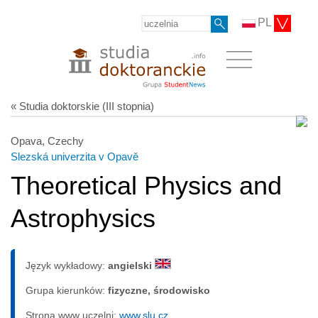
PL
« Studia doktorskie (III stopnia)
Opava, Czechy
Slezská univerzita v Opavě
Theoretical Physics and
Astrophysics
Język wykładowy:
angielski
Grupa kierunków:
fizyczne, środowisko
Strona www uczelni:
www.slu.cz