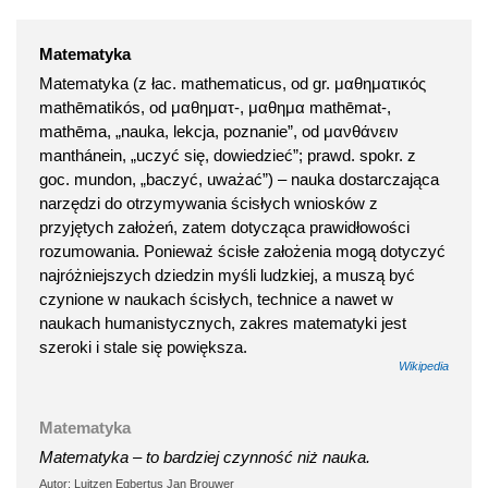
Matematyka
Matematyka (z łac. mathematicus, od gr. μαθηματικός
mathēmatikós, od μαθηματ-, μαθημα mathēmat-,
mathēma, „nauka, lekcja, poznanie”, od μανθάνειν
manthánein, „uczyć się, dowiedzieć”; prawd. spokr. z
goc. mundon, „baczyć, uważać”) – nauka dostarczająca
narzędzi do otrzymywania ścisłych wniosków z
przyjętych założeń, zatem dotycząca prawidłowości
rozumowania. Ponieważ ścisłe założenia mogą dotyczyć
najróżniejszych dziedzin myśli ludzkiej, a muszą być
czynione w naukach ścisłych, technice a nawet w
naukach humanistycznych, zakres matematyki jest
szeroki i stale się powiększa.
Wikipedia
Matematyka
Matematyka – to bardziej czynność niż nauka.
Autor: Luitzen Egbertus Jan Brouwer