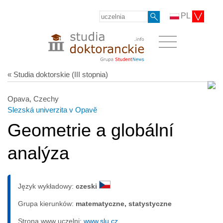
PL
« Studia doktorskie (III stopnia)
Opava, Czechy
Slezská univerzita v Opavě
Geometrie a globální
analýza
Język wykładowy:
czeski
Grupa kierunków:
matematyczne, statystyczne
Strona www uczelni:
www.slu.cz