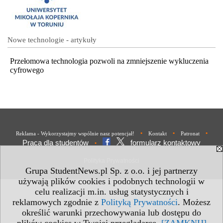
Nowe technologie - artykuły
Przełomowa technologia pozwoli na zmniejszenie wykluczenia
cyfrowego
•
•
•
Reklama - Wykorzystajmy wspólnie nasz potencjał!
Kontakt
Patronat
Praca dla studentów
formularz kontaktowy
•
Polityka Prywatności
Grupa StudentNews.pl Sp. z o.o. i jej partnerzy
używają plików cookies i podobnych technologii w
celu realizacji m.in. usług statystycznych i
reklamowych zgodnie z
Polityką Prywatności
. Możesz
określić warunki przechowywania lub dostępu do