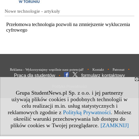
Nowe technologie - artykuły
Przełomowa technologia pozwoli na zmniejszenie wykluczenia
cyfrowego
•
•
•
Reklama - Wykorzystajmy wspólnie nasz potencjał!
Kontakt
Patronat
Praca dla studentów
formularz kontaktowy
•
Polityka Prywatności
Grupa StudentNews.pl Sp. z o.o. i jej partnerzy
używają plików cookies i podobnych technologii w
celu realizacji m.in. usług statystycznych i
reklamowych zgodnie z
Polityką Prywatności
. Możesz
określić warunki przechowywania lub dostępu do
plików cookies w Twojej przeglądarce.
[ZAMKNIJ]