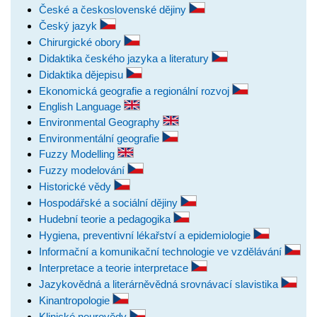
České a československé dějiny
Český jazyk
Chirurgické obory
Didaktika českého jazyka a literatury
Didaktika dějepisu
Ekonomická geografie a regionální rozvoj
English Language
Environmental Geography
Environmentální geografie
Fuzzy Modelling
Fuzzy modelování
Historické vědy
Hospodářské a sociální dějiny
Hudební teorie a pedagogika
Hygiena, preventivní lékařství a epidemiologie
Informační a komunikační technologie ve vzdělávání
Interpretace a teorie interpretace
Jazykovědná a literárněvědná srovnávací slavistika
Kinantropologie
Klinické neurovědy