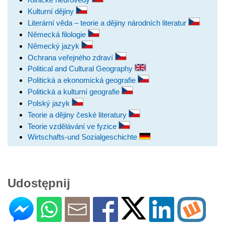
Kulturní dějiny
Literární věda – teorie a dějiny národních literatur
Německá filologie
Německý jazyk
Ochrana veřejného zdraví
Political and Cultural Geography
Politická a ekonomická geografie
Politická a kulturní geografie
Polský jazyk
Teorie a dějiny české literatury
Teorie vzdělávání ve fyzice
Wirtschafts-und Sozialgeschichte
Udostępnij