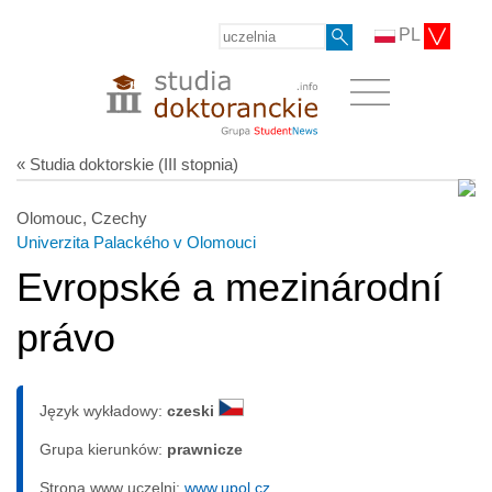
PL
« Studia doktorskie (III stopnia)
Olomouc, Czechy
Univerzita Palackého v Olomouci
Evropské a mezinárodní
právo
Język wykładowy:
czeski
Grupa kierunków:
prawnicze
Strona www uczelni:
www.upol.cz