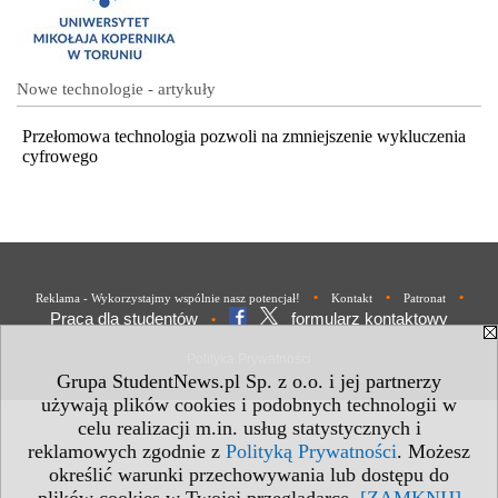
Nowe technologie - artykuły
Przełomowa technologia pozwoli na zmniejszenie wykluczenia
cyfrowego
•
•
•
Reklama - Wykorzystajmy wspólnie nasz potencjał!
Kontakt
Patronat
Praca dla studentów
formularz kontaktowy
•
Polityka Prywatności
Grupa StudentNews.pl Sp. z o.o. i jej partnerzy
używają plików cookies i podobnych technologii w
celu realizacji m.in. usług statystycznych i
reklamowych zgodnie z
Polityką Prywatności
. Możesz
określić warunki przechowywania lub dostępu do