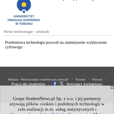
Nowe technologie - artykuły
Przełomowa technologia pozwoli na zmniejszenie wykluczenia
cyfrowego
•
•
•
Reklama - Wykorzystajmy wspólnie nasz potencjał!
Kontakt
Patronat
Praca dla studentów
formularz kontaktowy
•
Polityka Prywatności
Grupa StudentNews.pl Sp. z o.o. i jej partnerzy
używają plików cookies i podobnych technologii w
celu realizacji m.in. usług statystycznych i