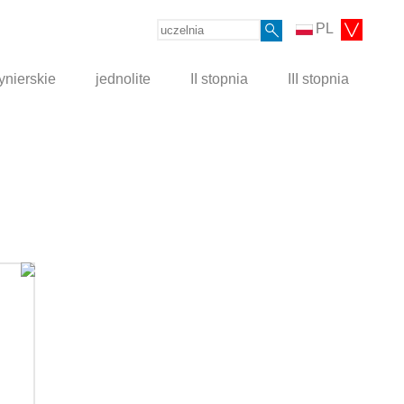
PL
ynierskie
jednolite
II stopnia
III stopnia