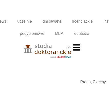
news
uczelnie
dni otwarte
licencjackie
inż
podyplomowe
MBA
edubaza
Praga, Czechy