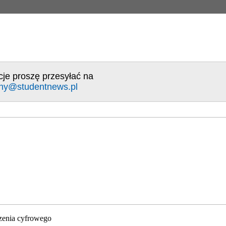
cje proszę przesyłać na
ny@studentnews.pl
zenia cyfrowego